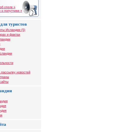
об отеле »
 о попутчике »
для туристов
рты Исландии (5)
рах и фактах
сландии
и
дии
Исландии
ельности
 рассылку новостей
страны
 сайты
андии
андия
ндия
ндия
ия
йта