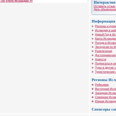
 об отеле Исландии »»
Интерактив
Оставить отзыв 
Дать объявление
Информация 
Регионы и куро
Исландия в циф
Новый Год в И
Карта Исланди
Погода в Ислан
Экскурсии по 
Развлечения
Достопримечат
Новости
Подписаться на
Туры в другие 
Туристические
Регионы Исл
Рейкьявик
Восточная Исл
Западная Исла
Северная Исла
Южная Исланд
Спонсоры са