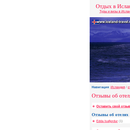
Отдых в Исла
Туры и визы в Исла
Навигация
:
Исландия
/
о
Отзывы об отел
Оставить свой отзыв
Отзывы об отелях
Edda Isafjordur
(1)