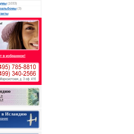
умы
(1033)
оальбомы
(3)
такты
т в избранное!
андию
 »
 »
 в Исландию
вание