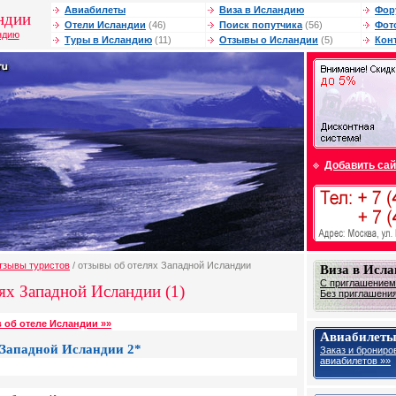
Авиабилеты
Виза в Исландию
Фор
ндии
Отели Исландии
(46)
Поиск попутчика
(56)
Фот
ндию
Туры в Исландию
(11)
Отзывы о Исландии
(5)
Кон
Добавить сай
тзывы туристов
/ отзывы об отелях Западной Исландии
Виза в Исл
С приглашением
ях Западной Исландии (1)
Без приглашения
 об отеле Исландии »»
Авиабилеты
 Западной Исландии 2*
Заказ и брониро
авиабилетов »»