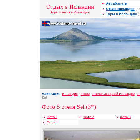
Авиабилеты
Отдых в Исландии
Отели Исландии
(4
Туры и визы в Исландию
Туры в Исландию
(
Навигация
:
Исландия
/
отели
/
отели Северной Исландии
/
о
Sel
Фото 5 отеля Sel (3*)
Фото 1
Фото 2
Фото 3
Фото 5