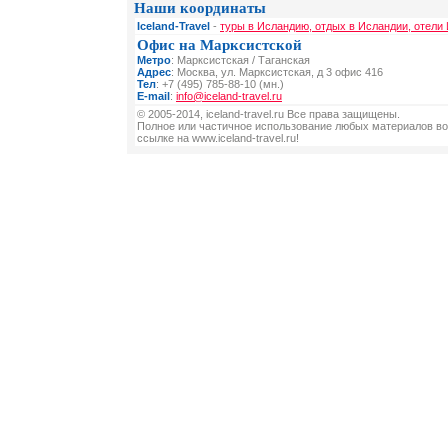
Наши координаты
Iceland-Travel
-
туры в Исландию, отдых в Исландии, отели
Офис на Марксистской
Метро
: Марксистская / Таганская
Адрес
: Москва, ул. Марксистская, д 3 офис 416
Тел
: +7 (495) 785-88-10 (мн.)
E-mail
:
info@iceland-travel.ru
© 2005-2014, iceland-travel.ru Все права защищены.
Полное или частичное использование любых материалов во
ссылке на www.iceland-travel.ru!